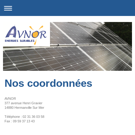
Nos coordonnées
AVNOR
377 avenue Henri Gravier
14880 Hermanville Sur Mer
Téléphone : 02 31 36 03 58
Fax : 09 59 37 13 43